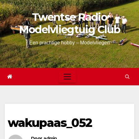
Skip
Twentse Radio
to
content
Modelvliegtuig Club
Een prachtige hobby – Modelvliegen
wakupaas_052
Door
admin