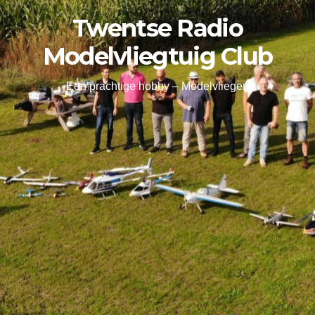
Twentse Radio
Modelvliegtuig Club
Een prachtige hobby – Modelvliegen