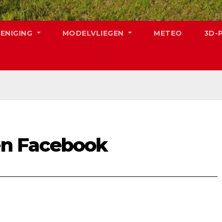
RENIGING
MODELVLIEGEN
METEO
3D-
en Facebook