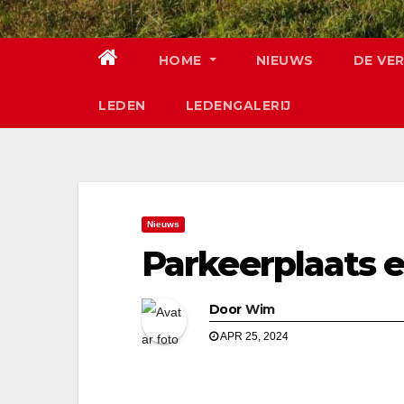
HOME
NIEUWS
DE VE
LEDEN
LEDENGALERIJ
Nieuws
Parkeerplaats 
Door
Wim
APR 25, 2024