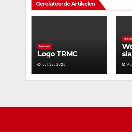
Gerelateerde Artikelen
Nieu
We
Nieuws
Logo TRMC
sl
Jul 19, 2026
Ap