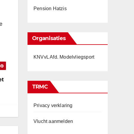
m
Pension Hatzis
e
Organisaties
KNVvL Afd. Modelvliegsport
et
TRMC
Privacy verklaring
Vlucht aanmelden