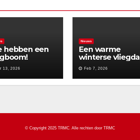
ws
Nieuws
 hebben een
Een warme
agboom!
winterse vliegd
r 13, 2026
Feb 7, 2026
© Copyright 2025 TRMC. Alle rechten door
TRMC