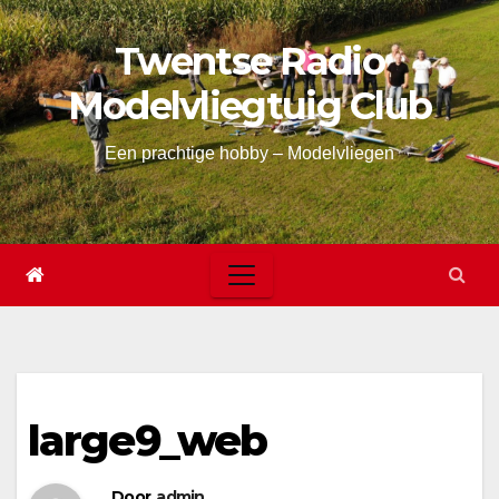
Skip
Twentse Radio
to
content
Modelvliegtuig Club
Een prachtige hobby – Modelvliegen
large9_web
Door
admin