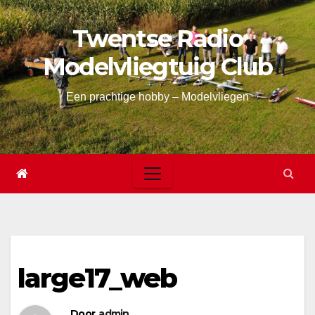
Skip
Twentse Radio
to
content
Modelvliegtuig Club
Een prachtige hobby – Modelvliegen
large17_web
Door
admin