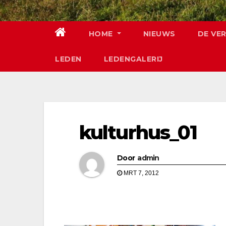
HOME
NIEUWS
DE VE
LEDEN
LEDENGALERIJ
kulturhus_01
Door
admin
MRT 7, 2012