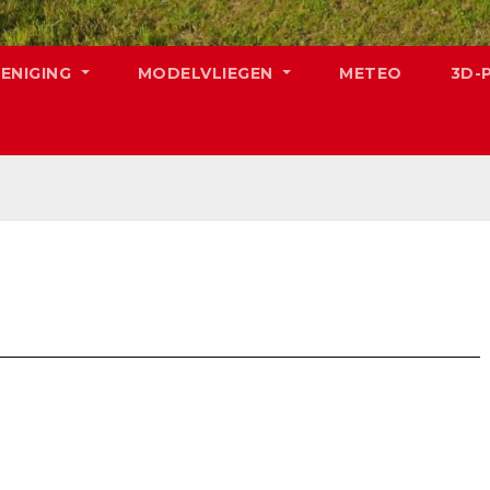
RENIGING
MODELVLIEGEN
METEO
3D-