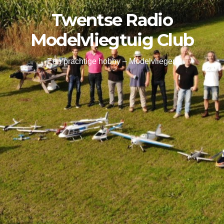
Twentse Radio
Modelvliegtuig Club
Een prachtige hobby – Modelvliegen