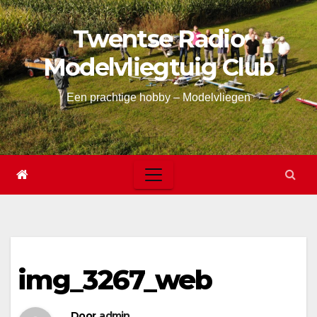
Skip
Twentse Radio
to
content
Modelvliegtuig Club
Een prachtige hobby – Modelvliegen
img_3267_web
Door
admin