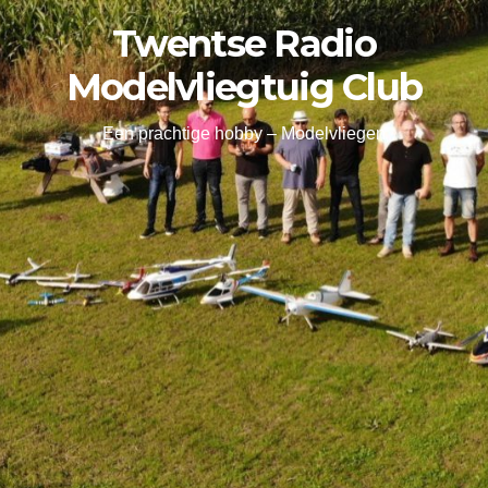
Twentse Radio
Modelvliegtuig Club
Een prachtige hobby – Modelvliegen