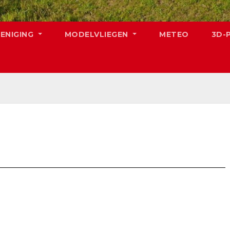
RENIGING
MODELVLIEGEN
METEO
3D-