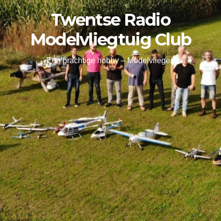
Twentse Radio
Modelvliegtuig Club
Een prachtige hobby – Modelvliegen