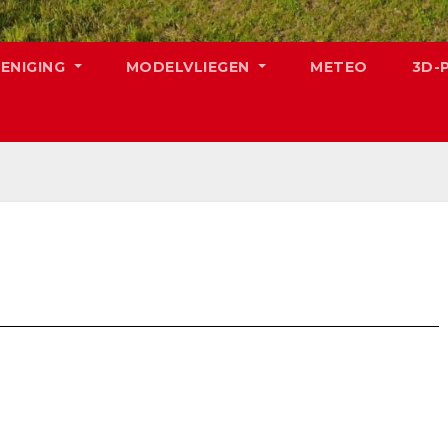
RENIGING
MODELVLIEGEN
METEO
3D-