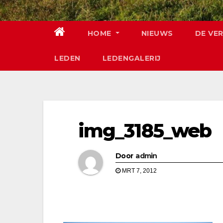
HOME
NIEUWS
DE VE
LEDEN
LEDENGALERIJ
img_3185_web
Door
admin
MRT 7, 2012