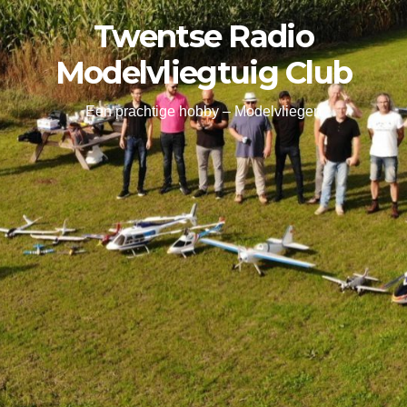
Twentse Radio
Modelvliegtuig Club
Een prachtige hobby – Modelvliegen