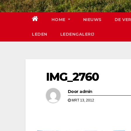
HOME
NIEUWS
DE VE
LEDEN
LEDENGALERIJ
IMG_2760
Door
admin
MRT 13, 2012