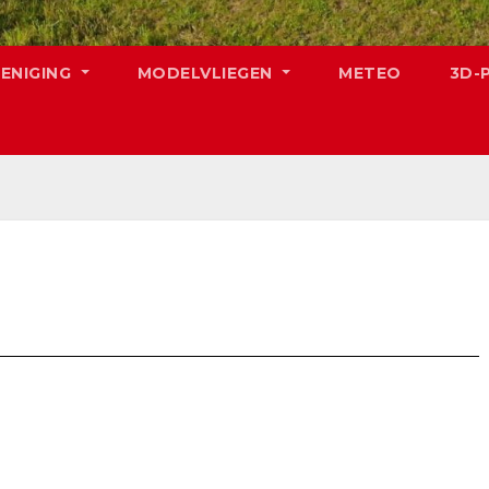
RENIGING
MODELVLIEGEN
METEO
3D-