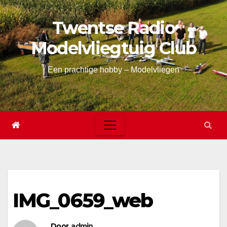
Skip
Twentse Radio
to
content
Modelvliegtuig Club
Een prachtige hobby – Modelvliegen
IMG_0659_web
Door
admin