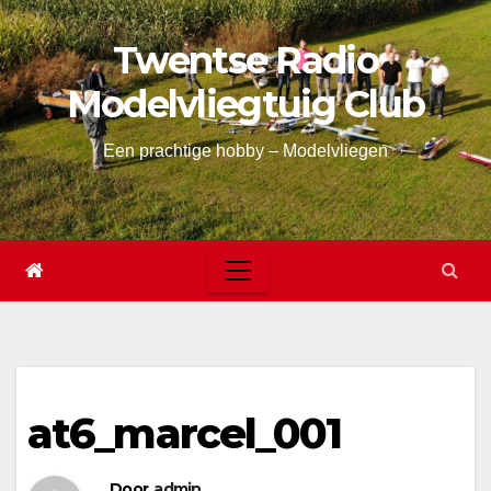
Skip
Twentse Radio
to
content
Modelvliegtuig Club
Een prachtige hobby – Modelvliegen
at6_marcel_001
Door
admin