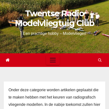
Skip
Twentse Radio
to
content
Modelvliegtuig Club
Een prachtige hobby – Modelvliegen
Onder deze categorie worden artikelen geplaatst die
te maken hebben met het keuren van radiografisch
vliegende modellen. In de nabije toekomst zullen hier